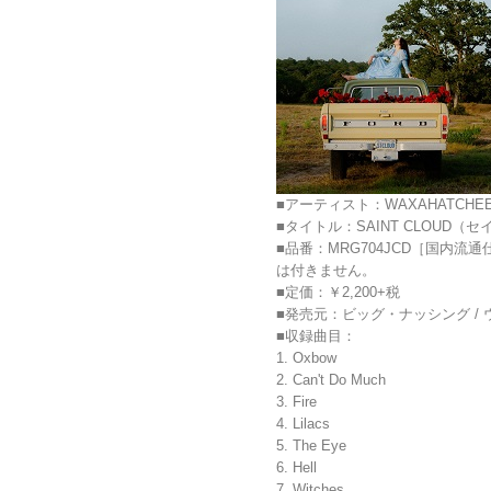
■アーティスト：WAXAHATCH
■タイトル：SAINT CLOUD（
■品番：MRG704JCD［国内
は付きません。
■定価：￥2,200+税
■発売元：ビッグ・ナッシング /
■収録曲目：
1. Oxbow
2. Can't Do Much
3. Fire
4. Lilacs
5. The Eye
6. Hell
7. Witches