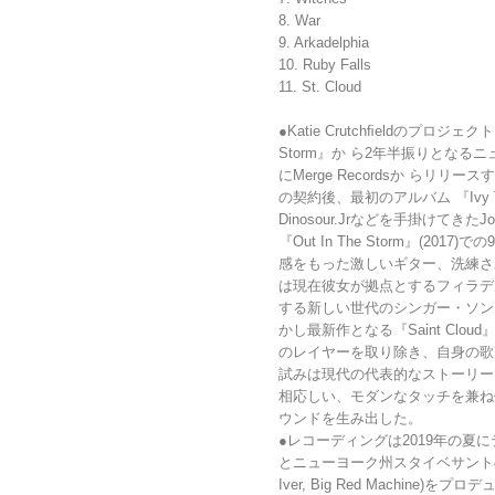
8. War
9. Arkadelphia
10. Ruby Falls
11. St. Cloud
●Katie Crutchﬁeldのプロジェクト
Storm』か ら2年半振りとなるニュー
にMerge Recordsか らリリース
の契約後、最初のアルバム 『Ivy Trip
Dinosour.Jrなどを手掛けてきた
『Out In The Storm』(20
感をもった激しいギター、洗練さ
は現在彼女が拠点とするフィラデ
する新しい世代のシンガー・ソン
かし最新作となる『Saint Cl
のレイヤーを取り除き、自身の歌
試みは現代の代表的なストーリー
相応しい、モダンなタッチを兼ね
ウンドを生み出した。
●レコーディングは2019年の夏にテ
とニューヨーク州スタイベサントのLong
Iver, Big Red Machin