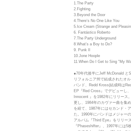
1.The Party
2.Fighting
3.Beyond the Door
4.There’s No One Like You
5.Ice Cream (Strange and Pleasin
6. Fantástico Roberto
7.The Party Underground
8.What’s a Boy to Do?
9. Punk II
10.Jone Hoople
11.When Do I Get to Sing "My W
●70年代後半にJeff McDonald 
リフォルニア州で結成されたオル
バンド、Redd Kross(結成時はRe
EP『Red Cross』でデビュー
Innocent 』を1982年にリリー
更し、1984年のカヴァー曲を集めたEP『
を経て、1987年にはセカンド・アル
た。1990年にバンドはメジャーの At
アルバム『Third Eye』をリリ
『Phaseshifter』、1997年に