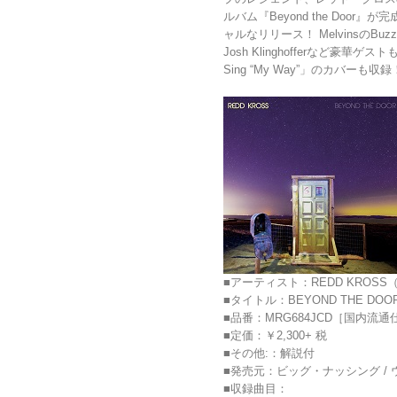
ルバム『Beyond the Door』
ャルなリリース！ MelvinsのBuzz Osb
Josh Klinghofferなど豪華ゲストも参
Sing “My Way”」のカバーも収
■アーティスト：REDD KROS
■タイトル：BEYOND THE D
■品番：MRG684JCD［国内流通
■定価：￥2,300+ 税
■その他:：解説付
■発売元：ビッグ・ナッシング /
■収録曲目：