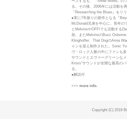
ースするも、『Show World
る。その後、2006年には活動を再
『Researching the Blues』
●実に7年振りの新作となる『Beyon
McDonald兄弟を中心に、長年のラ
とMelvinsやOFF!でも活動するD
加。またMelvinsのBuzz Osborne、R
Klinghoffer、That DogのA
ャンを迎え制作された。Sonic 
ヴ・ロック人脈の中にファンも多
サウンドとエヴァーグリーンなメロ
Kross”サウンドが全開な最高
る。
●解説付
>>>
more info.
Copyright (C) 2019 Bi