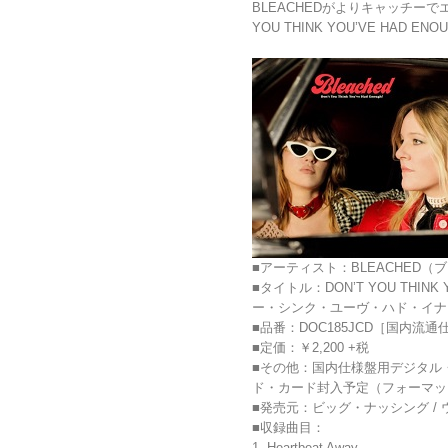
BLEACHEDがよりキャッチーでエ
YOU THINK YOU’VE HAD 
■アーティスト：BLEACHED（
■タイトル：DON’T YOU THINK
ー・シンク・ユーヴ・ハド・イナ
■品番：DOC185JCD［国内
■定価：￥2,200 +税
■その他：国内仕様盤用デジタル
ド・カード封入予定（フォーマッ
■発売元：ビッグ・ナッシング /
■収録曲目：
1. Heartbeat Away