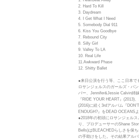
2. Hard To Kill
3. Daydream
4. I Get What I Need
5. Somebody Dial 911
6. Kiss You Goodbye
7. Rebound City
8. Silly Girl
9. Valley To LA
10. Real Life
11.Awkward Phase
12. Shitty Ballet
●来日公演を行う等、ここ日本でも
ロサンジェルスのガールズ・パンク
バー、Jennifer&Jessie Cal
『RIDE YOUR HEART』(2013
(2016)に続く3rdアルバム『DON’T 
ENOUGH?』をDEAD OCEAN
●2018年の初頭にロサンジェル
り、プロデューサーのShane Stoneback
Bells)はBLEACHEDらし
の手助けをした。その結果アルバ