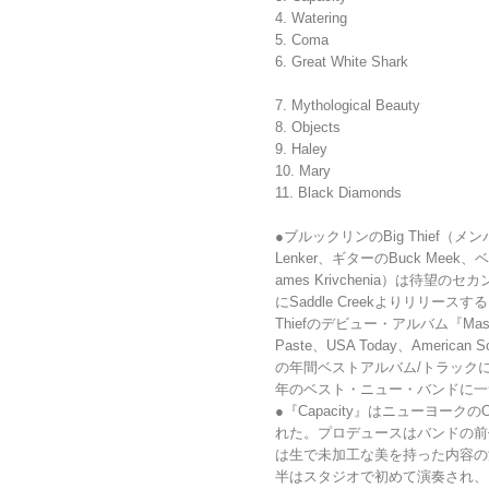
4. Watering
5. Coma
6. Great White Shark
7. Mythological Beauty
8. Objects
9. Haley
10. Mary
11. Black Diamonds
●ブルックリンのBig Thief（メ
Lenker、ギターのBuck Meek、ベ
ames Krivchenia）は待望のセ
にSaddle Creekよりリリース
Thiefのデビュー・アルバム『Mas
Paste、USA Today、Americ
の年間ベストアルバム/トラックに同
年のベスト・ニュー・バンドに一つに
●『Capacity』はニューヨークのO
れた。プロデュースはバンドの前作も
は生で未加工な美を持った内容の
半はスタジオで初めて演奏され、