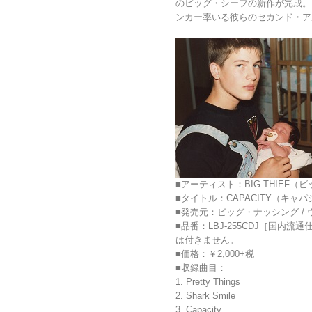
のビッグ・シーフの新作が完成。
ンカー率いる彼らのセカンド・ア
■アーティスト：BIG THIEF（
■タイトル：CAPACITY（キャ
■発売元：ビッグ・ナッシング /
■品番：LBJ-255CDJ［国内
は付きません。
■価格：￥2,000+税
■収録曲目：
1. Pretty Things
2. Shark Smile
3. Capacity