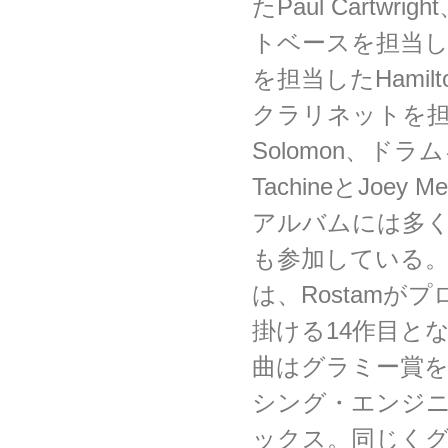
たPaul Cartw
トベースを担当した
を担当したHamilt
クラリネットを担当
Solomon、ドラ
TachineとJoey M
アルバムには多
も参加している。『Am
は、Rostamが
掛ける14作目と
曲はグラミー賞
シング・エンジニア、
ックス。同じく