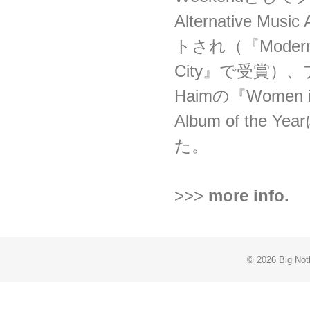
Alternative Mu
トされ（『Modern Va
City』で受賞）
Haimの『Women in
Album of the
た。
>>>
more info.
© 2026 Big Noth