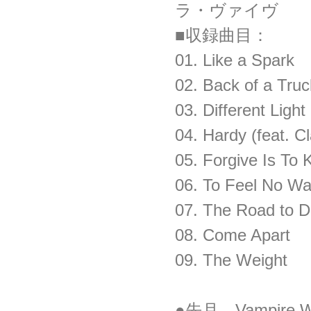
ラ・ヴァイヴ
■収録曲目：
01. Like a Spark
02. Back of a Truc
03. Different Light
04. Hardy (feat. Cl
05. Forgive Is To
06. To Feel No W
07. The Road to D
08. Come Apart
09. The Weight
●先月、Vampire